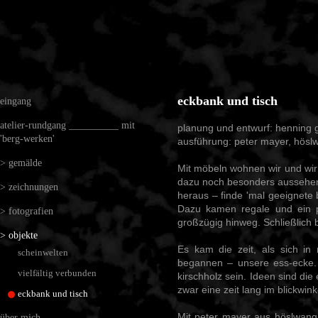
eckbank und tisch
eingang
atelier-rundgang __________ mit
planung und entwurf: henning g
'berg-werken'
ausführung: peter mayer, hösl
> gemälde
Mit möbeln wohnen wir und wir 
dazu noch besonders aussehen. 
> zeichnungen
heraus – finde 'mal geeignete 
Dazu kamen regale und ein p
> fotografien
großzügig hinweg. Schließlich b
> objekte
Es kam die zeit, als sich i
scheinwelten
begannen – unsere ess-ecke. 
vielfältig verbunden
kirschholz sein. Ideen sind die
zwar eine zeit lang im blickwin
eckbank und tisch
Mit peter mayer aus höslwang
über mich