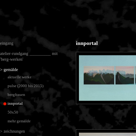
innportal
eingang
atelier-rundgang __________ mit
'berg-werken'
> gemälde
aktuelle werke
pulse (2000 bis 2015)
bergfrauen
innportal
50x50
mehr gemälde
> zeichnungen