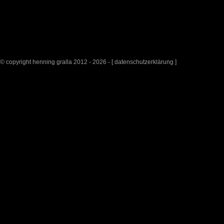
© copyright henning gralla 2012 - 2026 - [
datenschutzerklärung
]
surrealpine kunst
g
meditation 