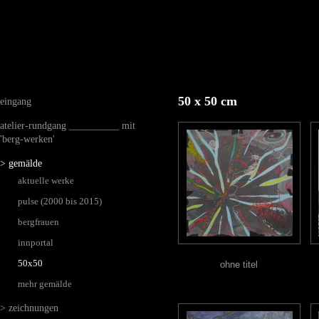
50 x 50 cm
eingang
atelier-rundgang __________ mit
'berg-werken'
> gemälde
aktuelle werke
pulse (2000 bis 2015)
bergfrauen
innportal
50x50
ohne titel
mehr gemälde
> zeichnungen